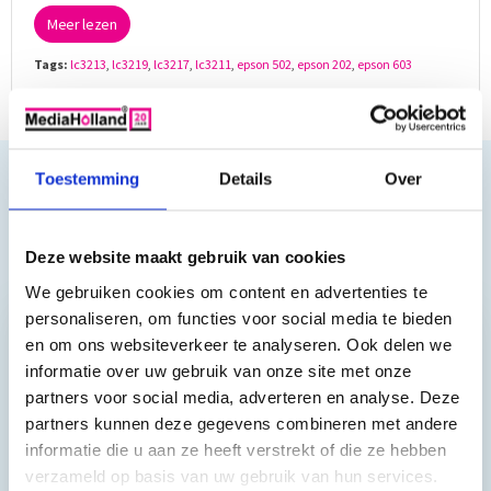
Meer lezen
Tags:
lc3213
,
lc3219
,
lc3217
,
lc3211
,
epson 502
,
epson 202
,
epson 603
MediaHolland® Blog
Toestemming
Details
Over
Het MediaHolland® Blog Houdt u op de hoogte van het
laatste nieuws bij MediaHolland. Ook proberen wij u over
productupdates en nieuwe realeases te informeren. Wij
Deze website maakt gebruik van cookies
plaatsen ook geregeld...
meer lezen »
We gebruiken cookies om content en advertenties te
personaliseren, om functies voor social media te bieden
en om ons websiteverkeer te analyseren. Ook delen we
Reviews van klanten…
informatie over uw gebruik van onze site met onze
partners voor social media, adverteren en analyse. Deze
”Prima geregeld. ”
partners kunnen deze gegevens combineren met andere
Gauke Wijnmaalen
informatie die u aan ze heeft verstrekt of die ze hebben
verzameld op basis van uw gebruik van hun services.
8/10