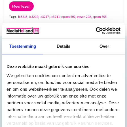
Meer lezen
Tags:
lc3213
,
lc3219
,
lc3217
,
lc3211
,
epson 502
,
epson 202
,
epson 603
MediaHolland® Blog
Toestemming
Details
Over
Het MediaHolland® Blog Houdt u op de hoogte van het
laatste nieuws bij MediaHolland. Ook proberen wij u over
productupdates en nieuwe realeases te informeren. Wij
Deze website maakt gebruik van cookies
plaatsen ook geregeld...
meer lezen »
We gebruiken cookies om content en advertenties te
personaliseren, om functies voor social media te bieden
en om ons websiteverkeer te analyseren. Ook delen we
Reviews van klanten…
informatie over uw gebruik van onze site met onze
partners voor social media, adverteren en analyse. Deze
”Prima geregeld. ”
partners kunnen deze gegevens combineren met andere
Gauke Wijnmaalen
informatie die u aan ze heeft verstrekt of die ze hebben
verzameld op basis van uw gebruik van hun services.
8/10