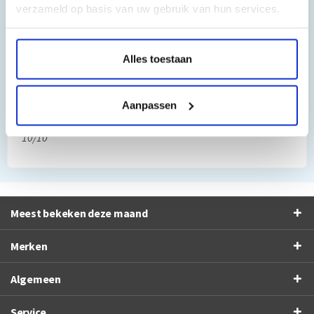
verzameld op basis van uw gebruik van hun services.
8/10
Alles toestaan
”Al vaker bij jullie besteld. Altijd prima gegaan. Fijn
bedrijf”
Frans Thiemann
Aanpassen
10/10
Meest bekeken deze maand
Merken
Algemeen
Service