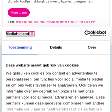
dit refill tooltje makkelijk de overtollige lucht wegnemen.
Meer lezen
Tags:
refill clip
,
refill tool
,
refill
,
hervullen
,
HPrefill tool
,
HP refill clip
,
HP
navullen
Toestemming
Details
Over
MediaHolland® Blog
Het MediaHolland® Blog Houdt u op de hoogte van het
laatste nieuws bij MediaHolland. Ook proberen wij u over
Deze website maakt gebruik van cookies
productupdates en nieuwe realeases te informeren. Wij
We gebruiken cookies om content en advertenties te
plaatsen ook geregeld...
meer lezen »
personaliseren, om functies voor social media te bieden
en om ons websiteverkeer te analyseren. Ook delen we
informatie over uw gebruik van onze site met onze
Reviews van klanten…
partners voor social media, adverteren en analyse. Deze
partners kunnen deze gegevens combineren met andere
”Prima geregeld. ”
informatie die u aan ze heeft verstrekt of die ze hebben
Gauke Wijnmaalen