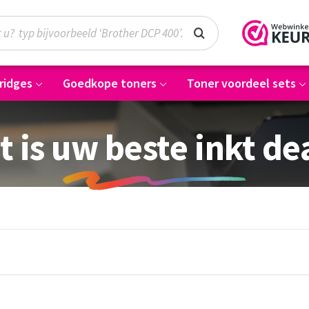
ridges
Goedkope toners
Toner voordeel sets
t is uw beste inkt de