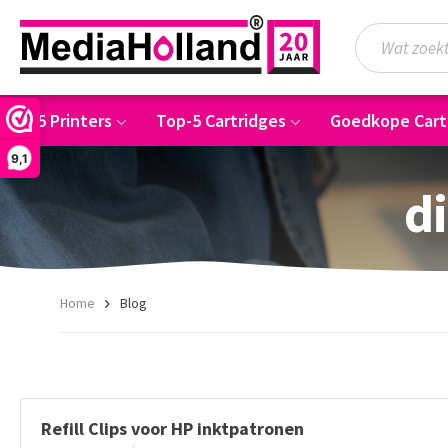
Top-5 Printers
Top-5 Cartridges
Goedkope Cart
9,1
di
Home
Blog
Refill Clips voor HP inktpatronen