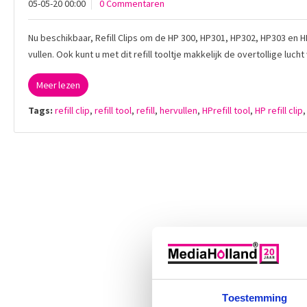
05-05-20 00:00
0 Commentaren
Nu beschikbaar, Refill Clips om de HP 300, HP301, HP302, HP303 en H
vullen. Ook kunt u met dit refill tooltje makkelijk de overtollige luc
Meer lezen
Tags:
refill clip
,
refill tool
,
refill
,
hervullen
,
HPrefill tool
,
HP refill clip
Toestemming