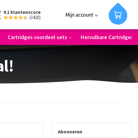
9.1 klantenscore
Mijn account
(3420)
Cartridges voordeel sets
Hervulbare Cartridges
al!
Abonneren