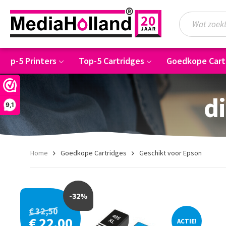
Top-5 Printers
Top-5 Cartridges
Goedkope Cart
di
9,1
Home
Goedkope Cartridges
Geschikt voor Epson
-32%
€ 32,50
€ 22,00
ACTIE!