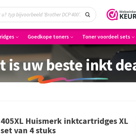
ridges
Goedkope toners
Toner voordeel sets
t is uw beste inkt de
405XL Huismerk inktcartridges XL
set van 4 stuks