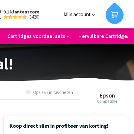
9.1 klantenscore
Mijn account
(3420)
Cartridges voordeel sets
Hervulbare Cartridges
al!
Opslaan in favorieten
Epson
Compatible
Koop direct slim in profiteer van korting!