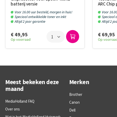
batterij versie
ARC Chip 
Voor 16.00 uur besteld, morgen in huis!
Voor 16.00
Speciaal ontwikkelde toner en inkt
Speciaal o
Altijd 2 jaar garantie
Altijd 2 j
€ 49,95
€ 69,95
Op voorraad
Op voorraa
Meest bekeken deze
Merken
maand
Brother
MediaHolland FAQ
Canon
Over ons
Dell
Wat is het MediaHolland Huismerk