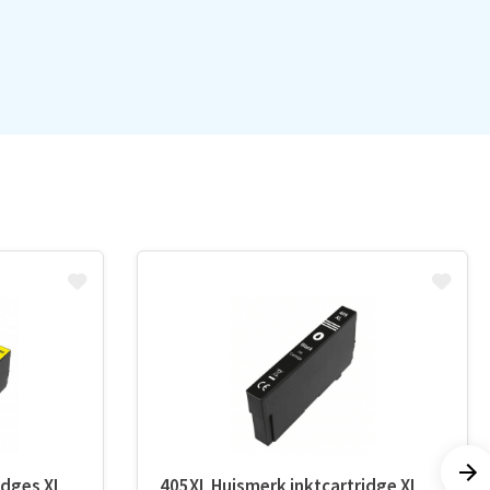
idges XL
405XL Huismerk inktcartridge XL