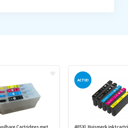
ACTIE!
vulbare Cartridges met
405XL Huismerk inktcartr