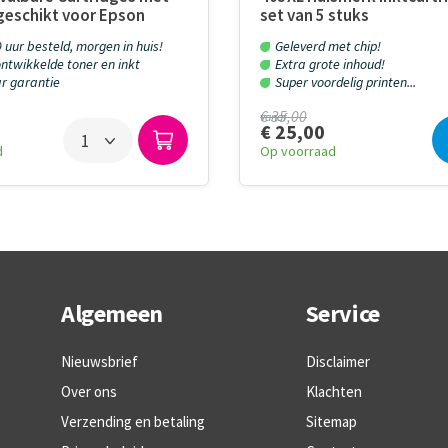
geschikt voor Epson
set van 5 stuks
 uur besteld, morgen in huis!
Geleverd met chip!
ntwikkelde toner en inkt
Extra grote inhoud!
aar garantie
Super voordelig printen...
€ 35,00
vanaf
€ 25,00
d
Op voorraad
Algemeen
Service
Nieuwsbrief
Disclaimer
Over ons
Klachten
Verzending en betaling
Sitemap