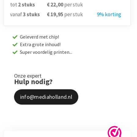
tot
2
stuks
€ 22,00
per stuk
vanaf
3
stuks
€ 19,95
per stuk
9% korting
Geleverd met chip!
Extra grote inhoud!
Super voordelig printen...
Onze expert
Hulp nodig?
info@mediaholland.nl