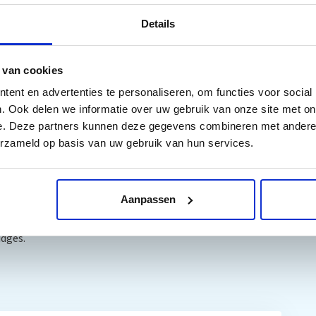
Details
de gebruiksaanwijzing.
 van cookies
ent en advertenties te personaliseren, om functies voor social
. Ook delen we informatie over uw gebruik van onze site met on
5XL zwart (C13T05H14010). Originele XL slechts 18,9ml
e. Deze partners kunnen deze gegevens combineren met andere i
5XL Cyaan (C13T05H24010). Originele XL slechts 14,7 ml
erzameld op basis van uw gebruik van hun services.
5XL Magenta (C13T05H34010). Originele XL slechts 14,7
XL geel (C13T05H44010). Originele XL slechts 14,7 ml
Aanpassen
dges.