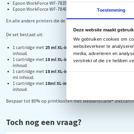
Epson WorkForce WF-7835DTWF
Epson WorkForce WF-7840DTWF
Toestemming
En alle andere printers die de Epson 405 XL gebruiken volgens 
Deze website maakt gebruik
De set bestaat uit:
We gebruiken cookies om cont
websiteverkeer te analyseren
1 cartridge met
25 ml XL-inhoud
, compatibel met Epson 40
inhoud.
media, adverteren en analys
1 cartridge met
18 ml XL-inhoud
, compatibel met Epson 40
verstrekt of die ze hebben v
inhoud.
1 cartridge met
18 ml XL-inhoud
, compatibel met Epson 40
ml inhoud.
1 cartridge met
18ml XL-inhoud
, compatibel met Epson 405
inhoud.
Bespaar tot 80% op printkosten met MediaHolland® inktcartri
Toch nog een vraag?