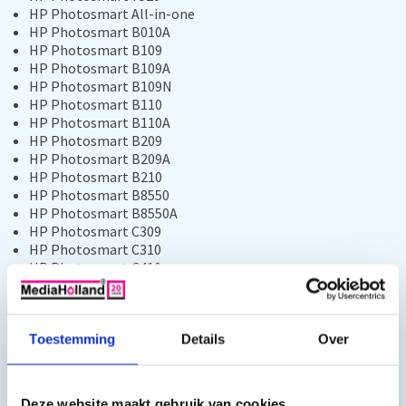
HP Photosmart All-in-one
HP Photosmart B010A
HP Photosmart B109
HP Photosmart B109A
HP Photosmart B109N
HP Photosmart B110
HP Photosmart B110A
HP Photosmart B209
HP Photosmart B209A
HP Photosmart B210
HP Photosmart B8550
HP Photosmart B8550A
HP Photosmart C309
HP Photosmart C310
HP Photosmart C410
HP Photosmart C410B
HP Photosmart C510
HP Photosmart C510A
HP Photosmart C5324
Toestemming
Details
Over
HP Photosmart C5380
HP Photosmart C6324
HP Photosmart C6380
Deze website maakt gebruik van cookies