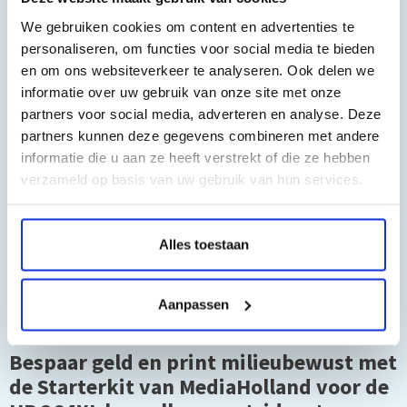
HP Photosmart D5460
HP Photosmart P 105
We gebruiken cookies om content en advertenties te
HP Photosmart Plus B209 series
personaliseren, om functies voor social media te bieden
HP Photosmart Plus E
en om ons websiteverkeer te analyseren. Ook delen we
HP Photosmart Plus
informatie over uw gebruik van onze site met onze
HP Photosmart Premium All-in-one
partners voor social media, adverteren en analyse. Deze
HP Photosmart Premium C309A
HP Photosmart Premium C309G
partners kunnen deze gegevens combineren met andere
HP Photosmart Premium C309N
informatie die u aan ze heeft verstrekt of die ze hebben
HP Photosmart Premium Fax C309A
verzameld op basis van uw gebruik van hun services.
HP Photosmart Premium Fax
HP Photosmart Premium
HP Photosmart Premium TouchSmart
HP Photosmart PremiumC 309
Alles toestaan
HP Photosmart Pro B8550
HP Photosmart Wireless
HP Photosmart e-All-in-one
Aanpassen
HP Photosmart eStation
Bespaar geld en print milieubewust met
de Starterkit van MediaHolland voor de