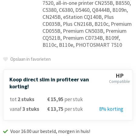
7520, all-in-one printer CN255B, B8550,
C5380, C6380, D5460, Q8444B, B109n,
CN245B, eStation CQ140B, Plus
CD035B, Plus CN216B, B210c, Premium
CD055B, Premium CN503B, Premium
CQ521B, Premium CD734B, B109f,
B110c, B110e, PHOTOSMART 7510
Opslaan in favorieten
HP
Koop direct slim in profiteer van
Compatible
korting!
tot
2
stuks
€ 15,95
per stuk
vanaf
3
stuks
€ 13,75
per stuk
8% korting
Voor 16.00 uur besteld, morgen in huis!