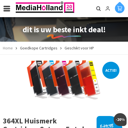
dit is uw beste inkt deal!
Home
Goedkope Cartridges
Geschikt voor HP
ACTIE!
364XL Huismerk
-20%
€ 19,95