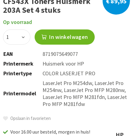
CF543X Toners Huismerk
€ 89,95
203A Set 4 stuks
Op voorraad
In winkelwagen
EAN
8719075649077
Printermerk
Huismerk voor HP
Printertype
COLOR LASERJET PRO
LaserJet Pro M254dw, LaserJet Pro
M254nw, LaserJet Pro MFP M280nw,
Printermodel
LaserJet Pro MFP M281fdn, LaserJet
Pro MFP M281fdw
Opslaan in favorieten
Voor 16.00 uur besteld, morgen in huis!
HP