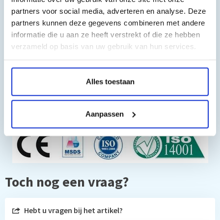
Geel CF542X - capaciteit 2500 pagina's
partners voor social media, adverteren en analyse. Deze
Magenta CF543X - capaciteit 2500 pagina's
partners kunnen deze gegevens combineren met andere
100% garantie
informatie die u aan ze heeft verstrekt of die ze hebben
verzameld op basis van uw gebruik van hun services.
Geschikt voor o.a. de volgende printers:
HP Color LaserJet Pro M254dw
Alles toestaan
HP Color LaserJet Pro M254nw
HP Color LaserJet Pro MFP M280nw
HP Color LaserJet Pro MFP M281fdn
Aanpassen
HP Color LaserJet Pro MFP M281fdw
Toch nog een vraag?
Hebt u vragen bij het artikel?