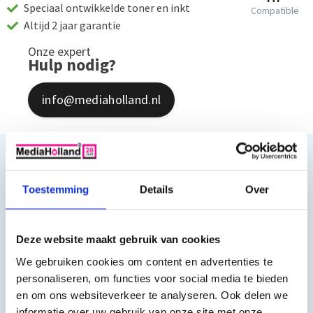
Speciaal ontwikkelde toner en inkt
Compatible
Altijd 2 jaar garantie
Onze expert
Hulp nodig?
info@mediaholland.nl
Productomschrijving
Toestemming
Details
Over
CF540X-CF541X-CF542X-CF543X Toners
Huismerk 203A Set 4 stuks
Deze website maakt gebruik van cookies
We gebruiken cookies om content en advertenties te
De set bestaat uit de volgende toners:
personaliseren, om functies voor social media te bieden
Zwart CF540X - capaciteit 3200 pagina's
en om ons websiteverkeer te analyseren. Ook delen we
Cyaan CF541X - capaciteit 2500 pagina's
informatie over uw gebruik van onze site met onze