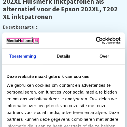
202XL Huismerk inktpatronen als
alternatief voor de Epson 202XL, T202
XL inktpatronen
De set bestaat uit:
1 x 202XL Zwart 24 ml
1 x 202XL Photo Zwart 13 ml
1 x 202XL Cyaan 13 ml
Toestemming
Details
Over
1 x 202XL Magenta 13 ml
1 x 202XL Geel 13 ml
Deze website maakt gebruik van cookies
Geschikt voor de volgende printers:
We gebruiken cookies om content en advertenties te
personaliseren, om functies voor social media te bieden
Expression Premium XP-6105, Expression Premium XP-6100,
en om ons websiteverkeer te analyseren. Ook delen we
Expression Premium XP-6005, Expression Premium XP-6000
informatie over uw gebruik van onze site met onze
XP6000, XP-6000, XP-6105, XP6105, XP-6100, XP-6100,
partners voor social media, adverteren en analyse. Deze
XP6005, XP-6005
partners kunnen deze gegevens combineren met andere
informatie die u aan ze heeft verstrekt of die ze hebben