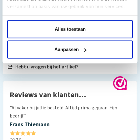
verzameld op basis van uw gebruik van hun services.
Alles toestaan
Toch nog een vraag?
Aanpassen
Hebt u vragen bij het artikel?
Reviews van klanten…
”Al vaker bij jullie besteld. Altijd prima gegaan. Fijn
bedrijf”
Frans Thiemann
10/10