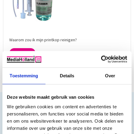
Waarom zou ik mijn printkop reinigen?
Meer lezen
Tags:
pritnkop
,
printkopreiniger
,
printkoppen reinigen
,
hoe reinig ik mijn
printkop?
Toestemming
Details
Over
Deze website maakt gebruik van cookies
MediaHolland® Blog
We gebruiken cookies om content en advertenties te
Het MediaHolland® Blog Houdt u op de hoogte van het
personaliseren, om functies voor social media te bieden
laatste nieuws bij MediaHolland. Ook proberen wij u over
en om ons websiteverkeer te analyseren. Ook delen we
productupdates en nieuwe realeases te informeren. Wij
plaatsen ook geregeld...
meer lezen »
informatie over uw gebruik van onze site met onze